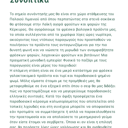
Συνοπτικά
Το σημείο συνάντησής μας θα είναι στο χώρο στάθμευσης του
Παλαιού Λιμανιού από όπου περπατώντας στα στενά σοκάκια
θα φτάσουμε στην Λαϊκή αγορά φρούτων και ψαριών της
Κέρκυρας. Θα αγοράσουμε τα φρέσκα βιολογικά προϊόντα μας,
τα οποία συλλέγονται από τα χωράφια λίγες ώρες νωρίτερα,
ακούγοντας τους ντόπιους παραγωγούς που προσπαθούν να
πουλήσουν τα προϊόντα τους ανταγωνιζόμενοι για την πιο
δυνατή φωνή και να νιώσετε τη μυρωδιά των αναμφισβήτητα
φρέσκων ψαριών, λαχανικών φρούτων και βοτάνων! Μια
πραγματική μοναδική εμπειρία! Φυσικά το παζάρι με τους
παραγωγούς είναι μέρος του παιχνιδιού!
Η επόμενη στάση είναι σε ένα μικρό κατάστημα για φρέσκα
γαλακτοκομικά προϊόντα και τυρί και παραδοσιακά ψημένο
ψωμί. Μόλις είμαστε έτοιμοι με τις προμήθειές μας, θα
μεταφερθούμε σε ένα εξοχικό σπίτι όπου ο σεφ θα μας διδάξει
πώς να προετοιμάζουμε και να μαγειρεύουμε παραδοσιακές
ελληνικές συνταγές. Κατά την άφιξη προσφέρεται ένα
παραδοσιακό κέρασμα καλωσορίσματος που αποτελείται από
τοπικές λιχουδιές και στη συνέχεια μπορείτε να αποφασίσετε
εάν προτιμάτε να συμμετάσχετε ή απλά να παρακολουθήσετε
την προετοιμασία και να απολαύσετε το μεσημεριανό γεύμα
όταν είστε έτοιμοι να σερβίρετε. Όποια κι αν είναι η επιλογή
σας, θα περάσετε λίγες ώρες χαλάρωσης και θα αισθανθείτε