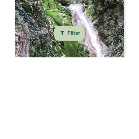
Filter
Αναίρεση όλων
Αναζητηση
Filter
Πότε ταξιδεύετε
Κατόπιν αιτήματος
Καταρράκτες, παραδοσιακά
Τιμή
χωριά και τοπικές γεύσεις