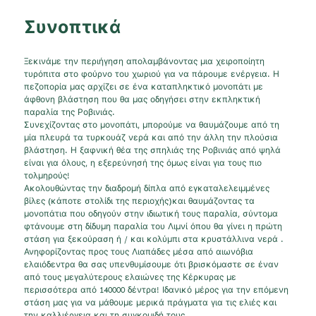
Συνοπτικά
Ξεκινάμε την περιήγηση απολαμβάνοντας μια χειροποίητη
τυρόπιτα στο φούρνο του χωριού για να πάρουμε ενέργεια. Η
πεζοπορία μας αρχίζει σε ένα καταπληκτικό μονοπάτι με
άφθονη βλάστηση που θα μας οδηγήσει στην εκπληκτική
παραλία της Ροβινιάς.
Συνεχίζοντας στο μονοπάτι, μπορούμε να θαυμάζουμε από τη
μία πλευρά τα τυρκουάζ νερά και από την άλλη την πλούσια
βλάστηση. Η ξαφνική θέα της σπηλιάς της Ροβινιάς από ψηλά
είναι για όλους, η εξερεύνησή της όμως είναι για τους πιο
τολμηρούς!
Ακολουθώντας την διαδρομή δίπλα από εγκαταλελειμμένες
βίλες (κάποτε στολίδι της περιοχής)και θαυμάζοντας τα
μονοπάτια που οδηγούν στην ιδιωτική τους παραλία, σύντομα
φτάνουμε στη δίδυμη παραλία του Λιμνί όπου θα γίνει η πρώτη
στάση για ξεκούραση ή / και κολύμπι στα κρυστάλλινα νερά .
Ανηφορίζοντας προς τους Λιαπάδες μέσα από αιωνόβια
ελαιόδεντρα θα σας υπενθυμίσουμε ότι βρισκόμαστε σε έναν
από τους μεγαλύτερους ελαιώνες της Κέρκυρας με
περισσότερα από 140000 δέντρα! Ιδανικό μέρος για την επόμενη
στάση μας για να μάθουμε μερικά πράγματα για τις ελιές και
την καλλιέργεια και τη συγκομιδή τους.