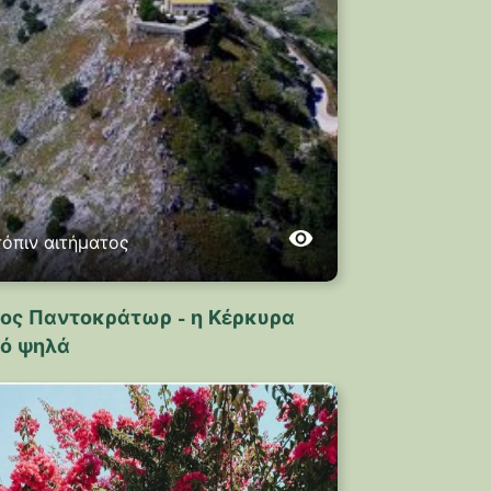
τόπιν αιτήματος
ος Παντοκράτωρ - η Κέρκυρα
ό ψηλά