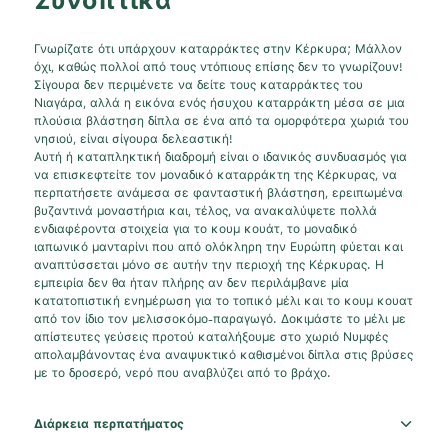
Συνοπτικά
Γνωρίζατε ότι υπάρχουν καταρράκτες στην Κέρκυρα; Μάλλον
όχι, καθώς πολλοί από τους ντόπιους επίσης δεν το γνωρίζουν!
Σίγουρα δεν περιμένετε να δείτε τους καταρράκτες του
Νιαγάρα, αλλά η εικόνα ενός ήσυχου καταρράκτη μέσα σε μια
πλούσια βλάστηση δίπλα σε ένα από τα ομορφότερα χωριά του
νησιού, είναι σίγουρα δελεαστική!
Αυτή ή καταπληκτική διαδρομή είναι ο ιδανικός συνδυασμός για
να επισκεφτείτε τον μοναδικό καταρράκτη της Κέρκυρας, να
περπατήσετε ανάμεσα σε φανταστική βλάστηση, ερειπωμένα
βυζαντινά μοναστήρια και, τέλος, να ανακαλύψετε πολλά
ενδιαφέροντα στοιχεία για το κουμ κουάτ, το μοναδικό
ιαπωνικό μανταρίνι που από ολόκληρη την Ευρώπη φύεται και
αναπτύσσεται μόνο σε αυτήν την περιοχή της Κέρκυρας. Η
εμπειρία δεν θα ήταν πλήρης αν δεν περιλάμβανε μία
κατατοπιστική ενημέρωση για το τοπικό μέλι και το κουμ κουατ
από τον ίδιο τον μελισσοκόμο-παραγωγό. Δοκιμάστε το μέλι με
απίστευτες γεύσεις προτού καταλήξουμε στο χωριό Νυμφές
απολαμβάνοντας ένα αναψυκτικό καθισμένοι δίπλα στις βρύσες
με το δροσερό, νερό που αναβλύζει από το βράχο.
Διάρκεια περπατήματος