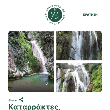
ΚΡΑΤΗΣΗ
Skip
to
content
Share
Καταρράκτες,