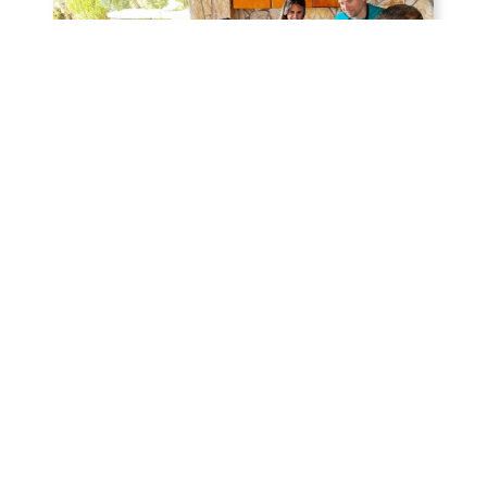
Reset all
Suche
Filter
Wann reist du?
Preis
Ab
70,00
€
pro person
€10
€100
Der Wahre Geschmack
Griechenlands – Kochunterricht
Touren & Aktivitäten