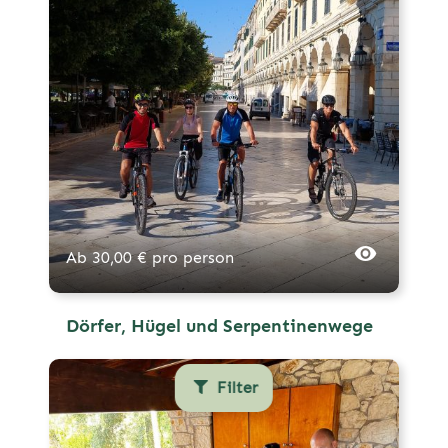
Ab
30,00
€
pro person
Dörfer, Hügel und Serpentinenwege
Filter