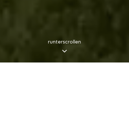
runterscrollen
Kalos Irthes file mas!
Willkommen lieber Freund!
Für uns sind Sie mehr ein Freund als nur ein Gast! Dies ist der
Geist, von dem wir alle von„Korfu Outdoor“ inspiriert sind! Als
kleines, familiengeführtes Unternehmen sind wir und unsere
einheimischen Mitarbeiter mit den Werten Ehrlichkeit,
Freundschaft und Liebe für unseren Heimatort aufgewachsen! All